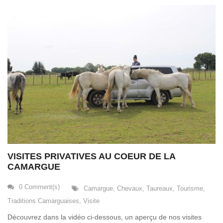
que possible
lors de votre
visite. Si vous
refusez ces
cookies,
certaines
fonctionnalités
disparaîtront
du site Web.
Marketing
En partageant
votre intérêt et
votre
comportement
lorsque vous
visitez notre
site, vous
VISITES PRIVATIVES AU COEUR DE LA
augmentez les
CAMARGUE
chances de
voir du
contenu et des
0 Comment(s)
Camargue
,
Chevaux
,
Taureaux
,
Tourisme
,
offres
personnalisés.
Traditions Camarguaises
,
Visite
Découvrez dans la vidéo ci-dessous, un aperçu de nos visites