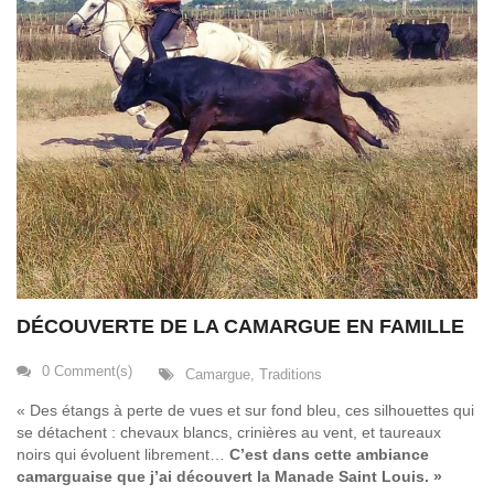
DÉCOUVERTE DE LA CAMARGUE EN FAMILLE
0 Comment(s)
Camargue
,
Traditions
« Des étangs à perte de vues et sur fond bleu, ces silhouettes qui
se détachent : chevaux blancs, crinières au vent, et taureaux
noirs qui évoluent librement…
C’est dans cette ambiance
camarguaise que j’ai découvert la Manade Saint Louis. »