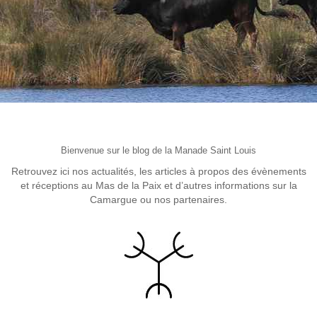
sont pas
facultatifs. Ils
sont
nécessaires au
fonctionnement
du site Web.
Statistiques
Afin que
nous
puissions
améliorer la
Bienvenue sur le blog de la Manade Saint Louis
fonctionnalité
et la structure
Retrouvez ici nos actualités, les articles à propos des évènements
du site Web,
et réceptions au Mas de la Paix et d’autres informations sur la
en fonction
de la façon
Camargue ou nos partenaires.
dont le site
Web est
utilisé.
Experience
Afin que notre
site Web
fonctionne
aussi bien