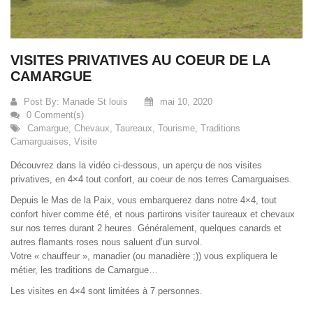
que possible
lors de votre
visite. Si vous
refusez ces
cookies,
VISITES PRIVATIVES AU COEUR DE LA
certaines
fonctionnalités
CAMARGUE
disparaîtront
du site Web.
Post By:
Manade St louis
mai 10, 2020
0 Comment(s)
Camargue
,
Chevaux
,
Taureaux
,
Tourisme
,
Traditions
Marketing
Camarguaises
,
Visite
En partageant
votre intérêt et
Découvrez dans la vidéo ci-dessous, un aperçu de nos visites
votre
privatives, en 4×4 tout confort, au coeur de nos terres Camarguaises.
comportement
lorsque vous
Depuis le Mas de la Paix, vous embarquerez dans notre 4×4, tout
visitez notre
site, vous
confort hiver comme été, et nous partirons visiter taureaux et chevaux
augmentez les
sur nos terres durant 2 heures. Généralement, quelques canards et
chances de
autres flamants roses nous saluent d’un survol.
voir du
contenu et des
Votre « chauffeur », manadier (ou manadière ;)) vous expliquera le
offres
métier, les traditions de Camargue…
personnalisés.
Les visites en 4×4 sont limitées à 7 personnes.