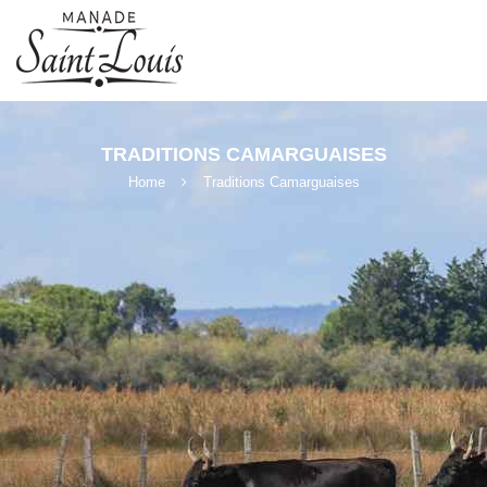
×
TRADITIONS CAMARGUAISES
Home
Traditions Camarguaises
Nécessaire
Ces cookies ne