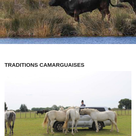
sont pas
facultatifs. Ils
sont
nécessaires au
fonctionnement
du site Web.
Statistiques
Afin que
nous
puissions
améliorer la
TRADITIONS CAMARGUAISES
fonctionnalité
et la structure
du site Web,
en fonction
de la façon
dont le site
Web est
utilisé.
Experience
Afin que notre
site Web
fonctionne
aussi bien